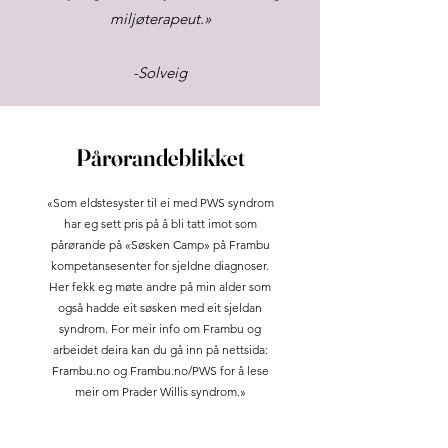
miljøterapeut.»
-Solveig
Pårørandeblikket
«Som eldstesyster til ei med PWS syndrom
har eg sett pris på å bli tatt imot som
pårørande på «Søsken Camp» på Frambu
kompetansesenter for sjeldne diagnoser.
Her fekk eg møte andre på min alder som
også hadde eit søsken med eit sjeldan
syndrom. For meir info om Frambu og
arbeidet deira kan du gå inn på nettsida:
Frambu.no og Frambu.no/PWS for å lese
meir om Prader Willis syndrom.»