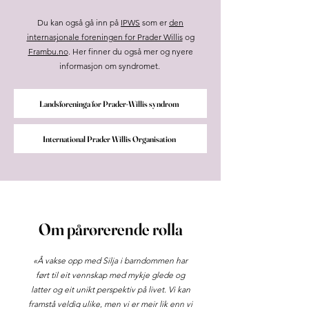
Du kan også gå inn på
IPWS
som er
d
en
internasjonale foreningen for Prader Willis
og
Frambu.no
. Her fi
nner du også mer og nyere
informasjon om syndromet.
Landsforeninga for Prader-Willis syndrom
International Prader Willis Organisation
Om pårørerende rolla
«Å vakse opp med Silja i barndommen har
ført til eit vennskap med mykje glede og
latter og eit unikt perspektiv på livet. Vi kan
framstå veldig ulike, men vi er meir lik enn vi